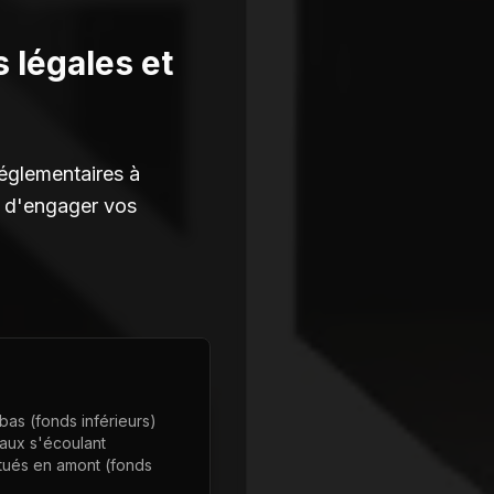
 légales et
réglementaires à
nt d'engager vos
ebas (fonds inférieurs)
eaux s'écoulant
itués en amont (fonds