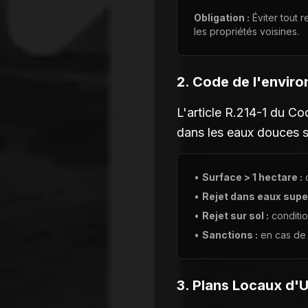
Obligation :
Éviter tout r
les propriétés voisines.
2. Code de l'enviro
L'article R.214-1 du Co
dans les eaux douces su
•
Surface > 1 hectare :
d
•
Rejet dans eaux super
•
Rejet sur sol :
conditio
•
Sanctions :
en cas de
3. Plans Locaux d'U