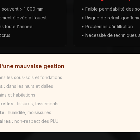
es souvent > 1 000 mm
• Faible perméabilité des so
rement élevée à l'ouest
• Risque de retrait-gonfleme
es toute l'année
• Problèmes d'infiltration
ccrus
• Nécessité de techniques 
'une mauvaise gestion
ns les sous-sols et fondations
s :
dans les murs et dalles
ins et habitations
elles :
fissures, tassements
é :
humidité, moisissures
ires :
non-respect des PLU