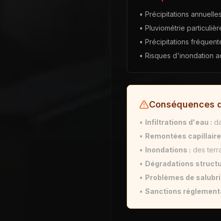
• Précipitations annuell
• Pluviométrie particuliè
• Précipitations fréquent
• Risques d'inondation a
Conséquences d
•
Infiltrations d'eau :
da
•
Remontées capillaire
•
Inondations :
des terra
•
Dégradations structur
•
Problèmes de salubrit
•
Sanctions réglementa