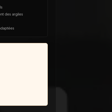
ls
nt des argiles
adaptées