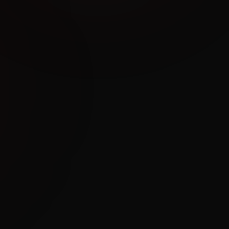
07 83 75 74 70
contact@rmb-batiment.fr
Ploufragan
Maçonnerie