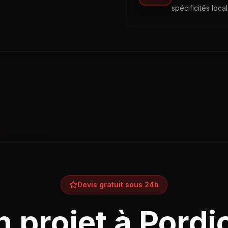
spécificités loca
Devis gratuit sous 24h
n projet à
Pordi