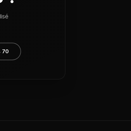
isé
4 70
9h00 - 12h00