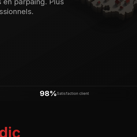
s en parpaing. Plus
ssionnels.
98%
Satisfaction client
dic